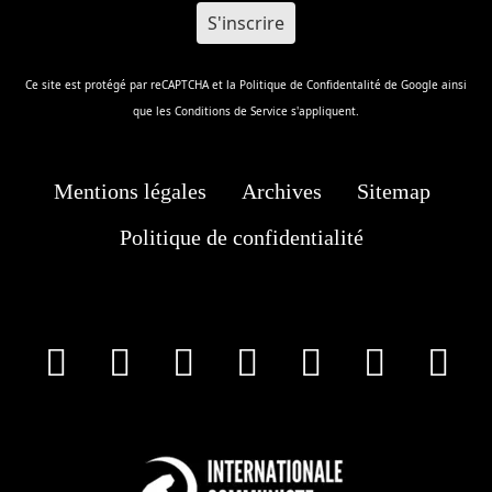
Ce site est protégé par reCAPTCHA et la
Politique de Confidentalité
de Google ainsi
que les
Conditions de Service
s'appliquent.
Mentions légales
Archives
Sitemap
Politique de confidentialité
facebook
X
Instagram
Youtube
Tik Tok
Wha
T