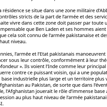
a résidence se situe dans une zone militaire d’Ab
ntrôles stricts de la part de l’armée et des servi
te vivre dans cette zone doit passer par toute 
st impensable que Ben Laden et ses hommes aient
ue cela soit connu de l’armée pakistanaise et de
 haut niveau.
nies, l’armée et l’Etat pakistanais manoeuvrent
lacer sous leur contrôle, conformément à leur thé
fondeur ». Ils voient l’Inde comme leur principa
uerre contre ce puissant voisin, qui a une popula
ase industrielle plus large et un territoire plus 
’Afghanistan au Pakistan, de sorte que dans l’éven
de, l’Afghanistan jouerait le rôle d’immense base 
ession au plus haut niveau de l’armée pakistanai
I.