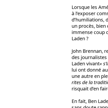
Lorsque les Amér
à l’exposer comm
d’humiliations, 
un procès, bien 
immense coup de
Laden ?
John Brennan, r
des journaliste
Laden vivant
« s’
lui ont donné au
une autre en plei
rites de la tradi
risquait d’en fai
En fait, Ben Lade
sans doute rappe