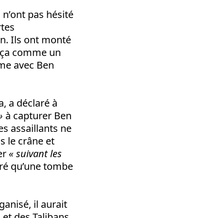
 n’ont pas hésité
rtes
n. Ils ont monté
nt ça comme un
ême avec Ben
, a déclaré à
»
à capturer Ben
ses assaillants ne
s le crâne et
mer
« suivant les
laré qu’une tombe
anisé, il aurait
 et des Talibans.