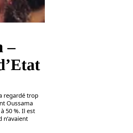
n –
d’Etat
a regardé trop
ient Oussama
à 50 %. Il est
d n’avaient