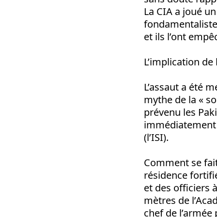
La CIA a joué un
fondamentalistes
et ils l’ont empê
L’implication de l
L’assaut a été m
mythe de la « so
prévenu les Pakis
immédiatement
(l’ISI).
Comment se fait
résidence fortif
et des officiers 
mètres de l’Acad
chef de l’armée