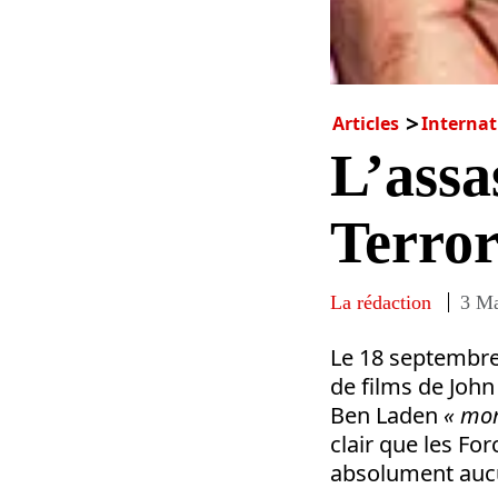
Articles
Internat
L’assa
Terror
La rédaction
3 Ma
Le 18 septembre
de films de Joh
Ben Laden
« mor
clair que les Fo
absolument aucu