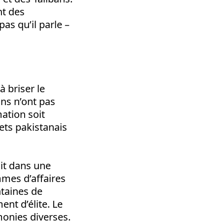
nt des
as qu’il parle –
à briser le
ins n’ont pas
mation soit
ets pakistanais
it dans une
mmes d’affaires
ntaines de
nt d’élite. Le
monies diverses.