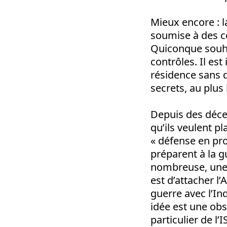
Mieux encore : l
soumise à des co
Quiconque souhai
contrôles. Il e
résidence sans q
secrets, au plus
Depuis des décen
qu’ils veulent p
« défense en pro
préparent à la g
nombreuse, une b
est d’attacher l
guerre avec l’In
idée est une obs
particulier de l’IS