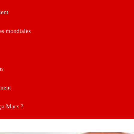
ent
es mondiales
ns
ment
a Marx ?