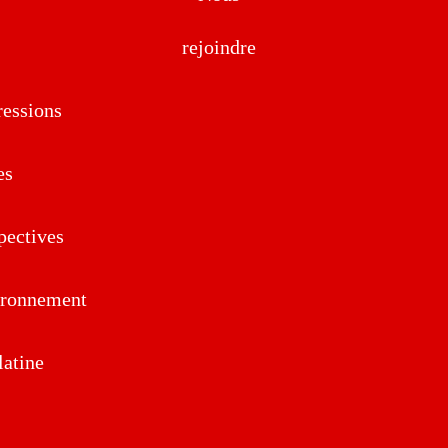
rejoindre
essions
es
pectives
ironnement
atine