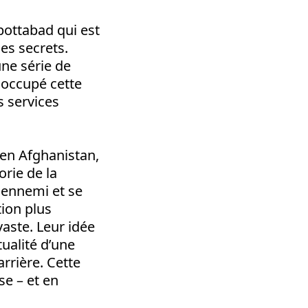
bottabad qui est
ces secrets.
une série de
 occupé cette
s services
 en Afghanistan,
orie de la
l ennemi et se
tion plus
vaste. Leur idée
tualité d’une
arrière. Cette
se – et en