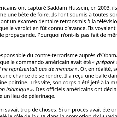
icains ont capturé Saddam Hussein, en 2003, ils
e une bête de foire. Ils l’ont soumis à toutes so
dont un examen dentaire retransmis à la télévisio
que le verdict en fût connu d’avance. Ils voyaie
 propagande. Pourquoi n’ont-ils pas fait de m
esponsable du contre-terrorisme auprès d’Obama
s que le commando américain avait été
« préparé 
il ne représentait pas de menace »
. Or, en réalité, 
cune chance de se rendre. Il a reçu une balle dan
ne poitrine. Très vite, son corps a été jeté à la 
tion islamique »
. Des officiels américains ont déc
re un lieu de pèlerinage.
n savait trop de choses. Si un procès avait été org
lé le rôle de la CIA dans la promotion d’Al-Qaïda