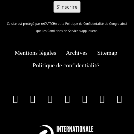
Ce site est protégé par reCAPTCHA et la
Politique de Confidentalité
de Google ainsi
que les
Conditions de Service
s'appliquent.
Mentions légales
Archives
Sitemap
Politique de confidentialité
facebook
X
Instagram
Youtube
Tik Tok
Wha
T