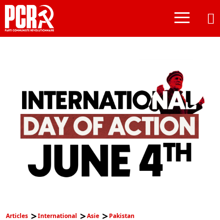
≡
Articles
International
Asie
Pakistan