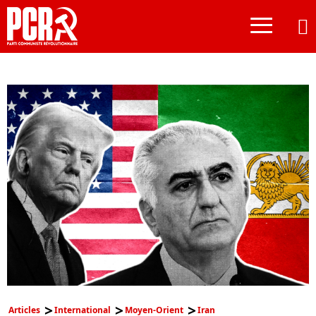
≡
Articles
International
Moyen-Orient
Iran