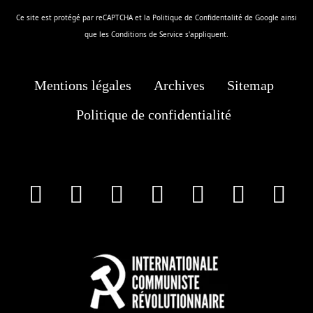
Ce site est protégé par reCAPTCHA et la
Politique de Confidentalité
de Google ainsi
que les
Conditions de Service
s'appliquent.
Mentions légales
Archives
Sitemap
Politique de confidentialité
facebook
X
Instagram
Youtube
Tik Tok
Wha
T