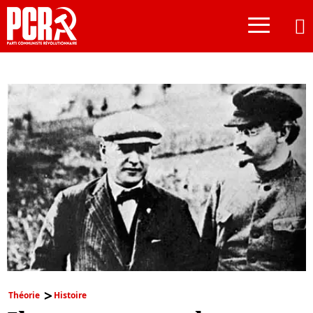
≡
Théorie
Histoire