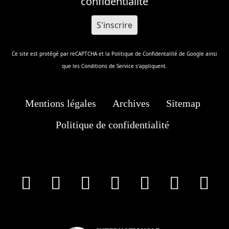
confidentialité
Ce site est protégé par reCAPTCHA et la
Politique de Confidentalité
de Google ainsi
que les
Conditions de Service
s'appliquent.
Mentions légales
Archives
Sitemap
Politique de confidentialité
facebook
X
Instagram
Youtube
Tik Tok
Wha
T