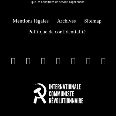
que les
Conditions de Service
s'appliquent.
Mentions légales
Archives
Sitemap
Politique de confidentialité
facebook
X
Instagram
Youtube
Tik Tok
Wha
T