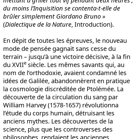
mettant à griller tout vif pendant deux heures ;
du moins l’Inquisition se contenta-t-elle de
brûler
simplement Giordano Bruno
»
(
Dialectique de la Nature
, Introduction).
En dépit de toutes les épreuves, le nouveau
mode de pensée gagnait sans cesse du
terrain – jusqu’à une victoire décisive, à la fin
e
du XVII
siècle. Les mêmes savants qui, au
nom de l’orthodoxie, avaient condamné les
idées de Galilée, abandonnèrent en pratique
la cosmologie discréditée de Ptolémée. La
découverte de la circulation du sang par
William Harvey (1578-1657) révolutionna
l’étude du corps humain, détruisant les
anciens mythes. Les découvertes de la
science, plus que les controverses des
philosophes, rendaient les anciennes