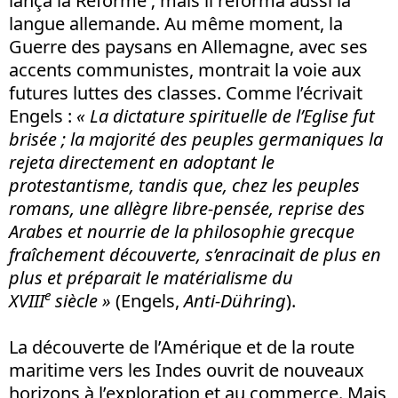
lança la Réforme ; mais il réforma aussi la
langue allemande. Au même moment, la
Guerre des paysans en Allemagne, avec ses
accents communistes, montrait la voie aux
futures luttes des classes. Comme l’écrivait
Engels :
«
La dictature spirituelle de l’Eglise fut
brisée
; la majorité des peuples germaniques la
rejeta directement en adoptant le
protestantisme, tandis que, chez les peuples
romans, une allègre libre-pensée, reprise des
Arabes et nourrie de la philosophie grecque
fraîchement découverte, s’enracinait de plus en
plus et préparait le matérialisme du
e
XVIII
si
è
cle
»
(Engels,
Anti-Dühring
).
La découverte de l’Amérique et de la route
maritime vers les Indes ouvrit de nouveaux
horizons à l’exploration et au commerce. Mais