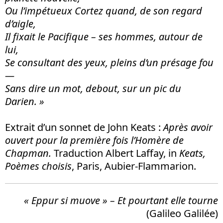
Ou l’impétueux Cortez quand, de son regard
d’aigle,
Il fixait le Pacifique – ses hommes, autour de
lui,
Se consultant des yeux, pleins d’un présage fou
—
Sans dire un mot, debout, sur un pic du
Darien. »
Extrait d’un sonnet de John Keats :
Apr
è
s avoir
ouvert pour la premi
è
re fois l’Hom
è
re de
Chapman.
Traduction Albert Laffay, in
Keats,
Po
è
mes choisis
, Paris, Aubier-Flammarion.
« Eppur si muove » – Et pourtant elle tourne
(Galileo Galilée)