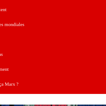
ent
es mondiales
ns
ment
a Marx ?