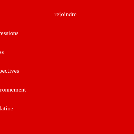
rejoindre
essions
es
pectives
ironnement
atine