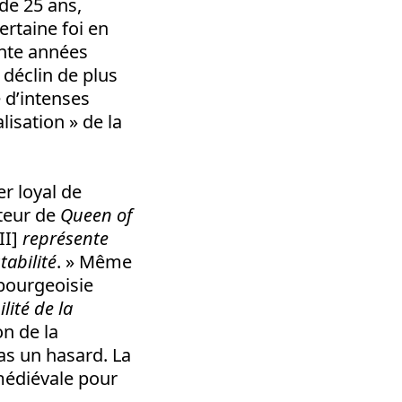
de 25 ans,
rtaine foi en
ante années
 déclin de plus
 d’intenses
lisation » de la
r loyal de
uteur de
Queen of
II]
représente
abilité
. » Même
 bourgeoisie
lité de la
on de la
as un hasard. La
 médiévale pour