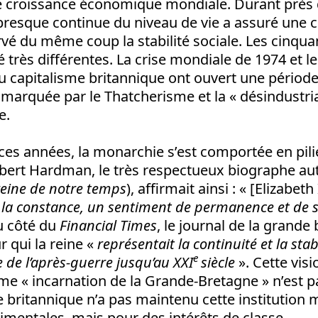
e croissance économique mondiale. Durant près 
resque continue du niveau de vie a assuré une ce
ervé du même coup la stabilité sociale. Les cinqu
é très différentes. La crise mondiale de 1974 et le
u capitalisme britannique ont ouvert une période
, marquée par le Thatcherisme et la « désindustria
e.
ces années, la monarchie s’est comportée en pilie
Robert Hardman, le très respectueux biographe a
eine de notre temps
), affirmait ainsi : « [Elizabeth 
la constance, un sentiment de permanence et de st
u côté du
Financial Times
, le journal de la grande
r qui la reine «
représentait la continuité et la stabi
e
de l’après-guerre jusqu’au XXI
siècle
». Cette visi
 « incarnation de la Grande-Bretagne » n’est p
e britannique n’a pas maintenu cette institution
imentales, mais pour des intérêts de classe.