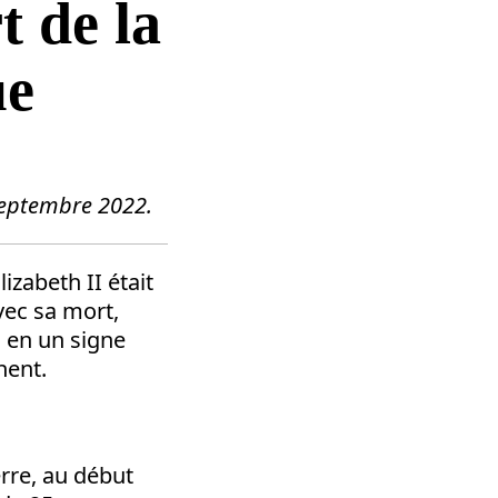
t de la
ue
septembre 2022.
izabeth II était
vec sa mort,
, en un signe
hent.
erre, au début