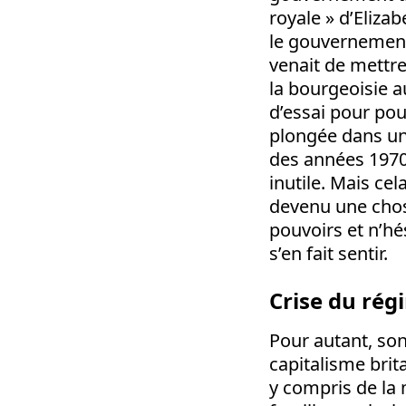
royale » d’Eliza
le gouvernement
venait de mettr
la bourgeoisie a
d’essai pour po
plongée dans une
des années 1970
inutile. Mais cel
devenu une chos
pouvoirs et n’hé
s’en fait sentir.
Crise du rég
Pour autant, son
capitalisme brit
y compris de la