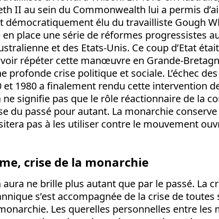
beth II au sein du Commonwealth lui a permis d’a
 démocratiquement élu du travailliste Gough Wh
e en place une série de réformes progressistes 
ustralienne et des Etats-Unis. Ce coup d’Etat étai
uvoir répéter cette manœuvre en Grande-Bretagne,
 profonde crise politique et sociale. L’échec de
 et 1980 a finalement rendu cette intervention d
a ne signifie pas que le rôle réactionnaire de la c
e du passé pour autant. La monarchie conserve 
sitera pas à les utiliser contre le mouvement ouvri
ime, crise de la monarchie
 aura ne brille plus autant que par le passé. La c
annique s’est accompagnée de la crise de toutes s
 monarchie. Les querelles personnelles entre les