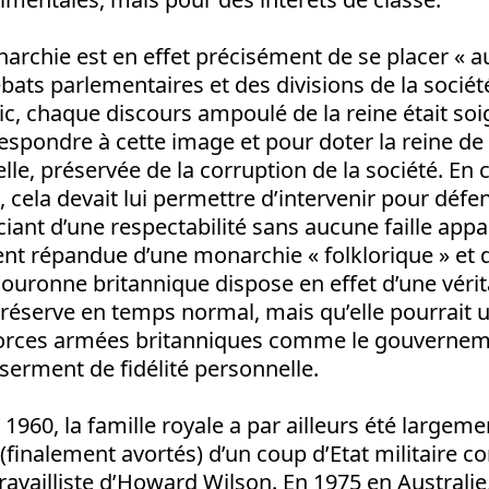
narchie est en effet précisément de se placer « a
ébats parlementaires et des divisions de la socié
c, chaque discours ampoulé de la reine était s
spondre à cette image et pour doter la reine de 
lle, préservée de la corruption de la société. En 
, cela devait lui permettre d’intervenir pour défen
iciant d’une respectabilité sans aucune faille appa
nt répandue d’une monarchie « folklorique » et 
 couronne britannique dispose en effet d’une vérit
 réserve en temps normal, mais qu’elle pourrait ut
forces armées britanniques comme le gouverneme
erment de fidélité personnelle.
1960, la famille royale a par ailleurs été largem
(finalement avortés) d’un coup d’Etat militaire co
vailliste d’Howard Wilson. En 1975 en Australie,