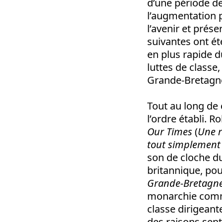
d’une période d
l’augmentation p
l’avenir et prés
suivantes ont ét
en plus rapide d
luttes de classe
Grande-Bretagn
Tout au long de 
l’ordre établi. 
Our Times
(
Une r
tout simplement 
son de cloche d
britannique, pou
Grande-Bretagne 
monarchie comme
classe dirigeant
des raisons sent