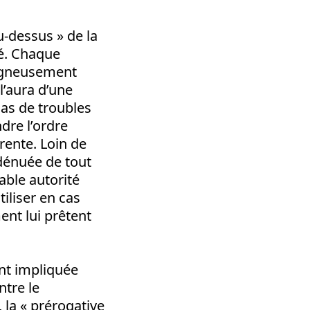
u-dessus » de la
té. Chaque
oigneusement
l’aura d’une
cas de troubles
dre l’ordre
rente. Loin de
dénuée de tout
able autorité
iliser en cas
nt lui prêtent
ent impliquée
ntre le
 la « prérogative