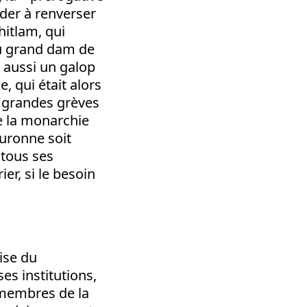
ider à renverser
itlam, qui
au grand dam de
t aussi un galop
 qui était alors
s grandes grèves
e la monarchie
ouronne soit
tous ses
er, si le besoin
rise du
es institutions,
 membres de la