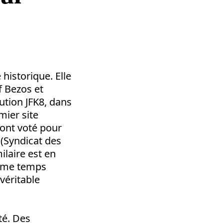
historique. Elle
f Bezos et
bution JFK8, dans
mier site
 ont voté pour
 (Syndicat des
ilaire est en
même temps
véritable
ité. Des