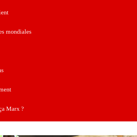
ent
es mondiales
ns
ment
a Marx ?