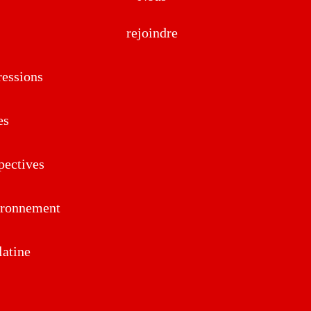
rejoindre
essions
es
pectives
ironnement
atine