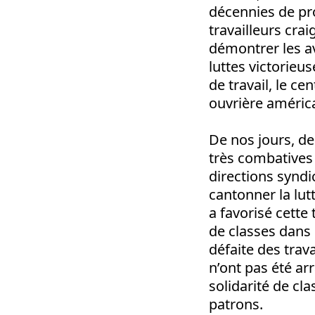
décennies de pr
travailleurs cra
démontrer les av
luttes victorieu
de travail, le ce
ouvrière améric
De nos jours, de
très combatives
directions syndi
cantonner la lut
a favorisé cette
de classes dans 
défaite des trav
n’ont pas été arr
solidarité de cl
patrons.