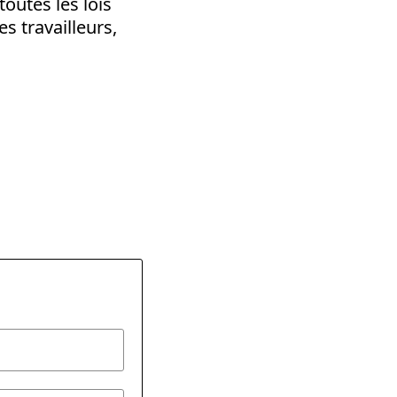
toutes les lois
s travailleurs,
dly