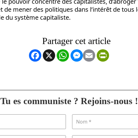
 le pouvoir concentré des capitalistes, d’abroger 
t de mener des politiques dans l’intérêt de tous le
e du système capitaliste.
Facebook
X
WhatsApp
Messenger
Email
PrintFrien
Tu es communiste ? Rejoins-nous !