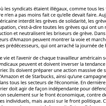
où les syndicats étaient illégaux, comme tous les
e n’en a pas moins fait ce qu’elle devait faire. A
éricaine interdit les grèves de solidarité, les grèv
pation, c’est-à-dire toutes les grèves qui ont un 
uction et neutralisent les briseurs de grève. Dans
illeurs d’Amazon peuvent montrer la voie et march
es prédécesseurs, qui ont arraché la journée de 
e vie et l’avenir de chaque travailleur américain 
yndicaux peuvent et doivent inverser la tendance 
r. Ils doivent préparer une action massive de s
 d’Amazon et de Starbucks, ainsi qu’une campagne
dans tous les secteurs de l’économie. En dernière 
er doit agir de façon indépendante pour défend
 non seulement sur le front économique, contre d
es individuels, mais aussi sur le front politique. C