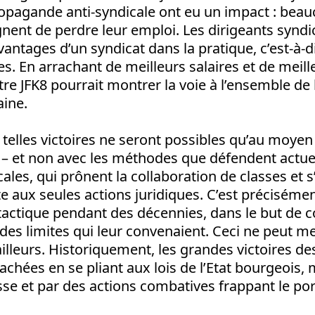
opagande anti-syndicale ont eu un impact : bea
ignent de perdre leur emploi. Les dirigeants synd
antages d’un syndicat dans la pratique, c’est-à-d
ses. En arrachant de meilleurs salaires et de meil
ntre JFK8 pourrait montrer la voie à l’ensemble de 
aine.
 telles victoires ne seront possibles qu’au moy
 – et non avec les méthodes que défendent actue
cales, qui prônent la collaboration de classes et s
te aux seules actions juridiques. C’est précisémen
 tactique pendant des décennies, dans le but de co
des limites qui leur convenaient. Ceci ne peut me
ailleurs. Historiquement, les grandes victoires des
achées en se pliant aux lois de l’Etat bourgeois, 
asse et par des actions combatives frappant le por