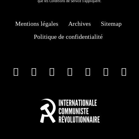
que les
Conditions de Service
s'appliquent.
Mentions légales
Archives
Sitemap
Politique de confidentialité
facebook
X
Instagram
Youtube
Tik Tok
Wha
T