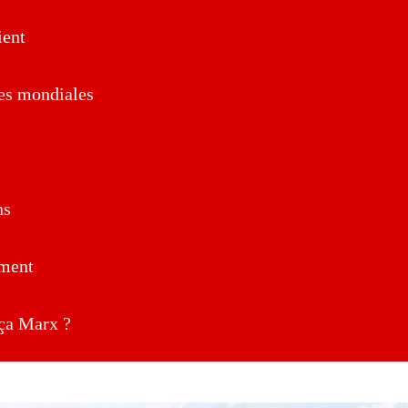
ent
es mondiales
ns
ment
a Marx ?