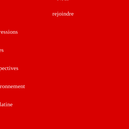
rejoindre
essions
es
pectives
ironnement
atine