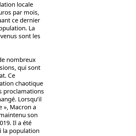
ation locale
euros par mois,
uant ce dernier
opulation. La
evenus sont les
te de nombreux
ions, qui sont
at. Ce
ation chaotique
es proclamations
angé. Lorsqu’il
e », Macron a
a maintenu son
19. Il a été
 la population