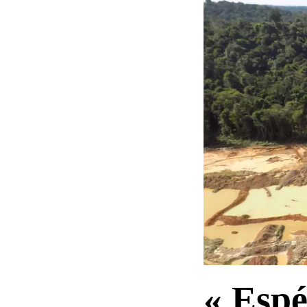
« Espé