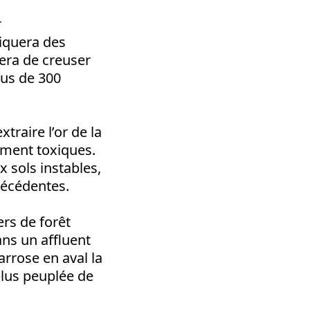
r
liquera des
tera de creuser
lus de 300
traire l’or de la
ement toxiques.
x sols instables,
précédentes.
ers de forêt
ns un affluent
arrose en aval la
lus peuplée de