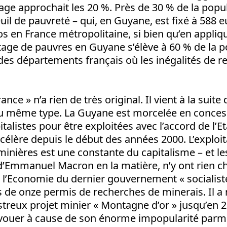
ge approchait les 20 %. Près de 30 % de la popul
euil de pauvreté – qui, en Guyane, est fixé à 588 
s en France métropolitaine, si bien qu’en appliq
tage de pauvres en Guyane s’élève à 60 % de la p
des départements français où les inégalités de r
ance » n’a rien de très original. Il vient à la sui
du même type. La Guyane est morcelée en concess
talistes pour être exploitées avec l’accord de l’Et
élère depuis le début des années 2000. L’exploit
inières est une constante du capitalisme – et l
Emmanuel Macron en la matière, n’y ont rien ch
e l’Economie du dernier gouvernement « socialist
s de onze permis de recherches de minerais. Il 
treux projet minier « Montagne d’or » jusqu’en 20
avouer à cause de son énorme impopularité parmi