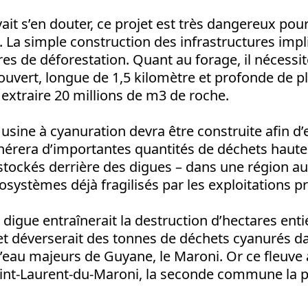
t s’en douter, ce projet est très dangereux pou
 La simple construction des infrastructures imp
res de déforestation. Quant au forage, il nécessi
 ouvert, longue de 1,5 kilomètre et profonde de p
extraire 20 millions de m3 de roche.
 usine à cyanuration devra être construite afin d’ex
énérera d’importantes quantités de déchets haut
 stockés derrière des digues – dans une région au
cosystèmes déjà fragilisés par les exploitations 
 digue entraînerait la destruction d’hectares enti
t déverserait des tonnes de déchets cyanurés da
’eau majeurs de Guyane, le Maroni. Or ce fleuve 
t-Laurent-du-Maroni, la seconde commune la p