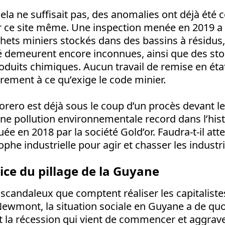
la ne suffisait pas, des anomalies ont déjà été 
ur ce site même. Une inspection menée en 2019 a 
ets miniers stockés dans des bassins à résidus,
té demeurent encore inconnues, ainsi que des st
roduits chimiques. Aucun travail de remise en état
irement à ce qu’exige le code minier.
rero est déjà sous le coup d’un procès devant l
e pollution environnementale record dans l’hist
e en 2018 par la société Gold’or. Faudra-t-il at
phe industrielle pour agir et chasser les industri
lice du pillage de la Guyane
 scandaleux que comptent réaliser les capitaliste
ewmont, la situation sociale en Guyane a de quoi
t la récession qui vient de commencer et aggraver