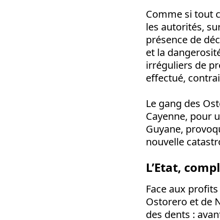
Comme si tout ce
les autorités, s
présence de déch
et la dangerosi
irréguliers de p
effectué, contra
Le gang des Osto
Cayenne, pour un
Guyane, provoqué
nouvelle catastro
L’Etat, comp
Face aux profits
Ostorero et de N
des dents : avan