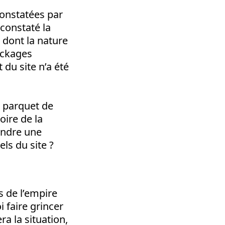
constatées par
constaté la
 dont la nature
ockages
 du site n’a été
e parquet de
oire de la
tendre une
els du site ?
s de l’empire
 faire grincer
a la situation,