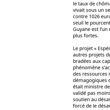
le taux de chôma
vivait sous un s
contre 1026 euro
seuil le pourcen
Guyane est l’un 
plus fortes.
Le projet « Espér
autres projets 
bradées aux capi
phénomène s’acc
des ressources m
démagogiques d’
était ministre d
validé pas moin
soutien au désas
forcé de le dés