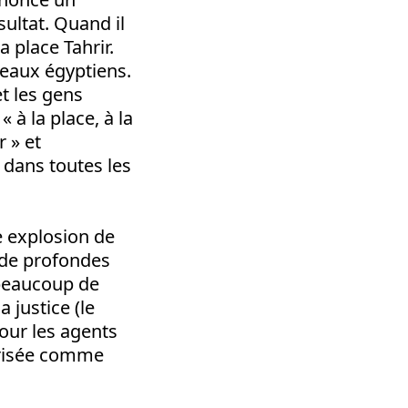
ultat. ‪Quand il
 place Tahrir.
peaux égyptiens.
t les gens
 à la place, à la
 » et
, dans toutes les
e explosion de
 de profondes
 beaucoup de
a justice (le
our les agents
larisée comme