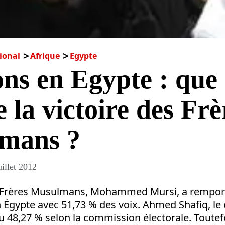
ional
Afrique
Egypte
ons en Egypte : que
e la victoire des Frè
mans ?
uillet 2012
 Frères Musulmans, Mohammed Mursi, a remporté
n Égypte avec 51,73 % des voix. Ahmed Shafiq, le
u 48,27 % selon la commission électorale. Toutefo