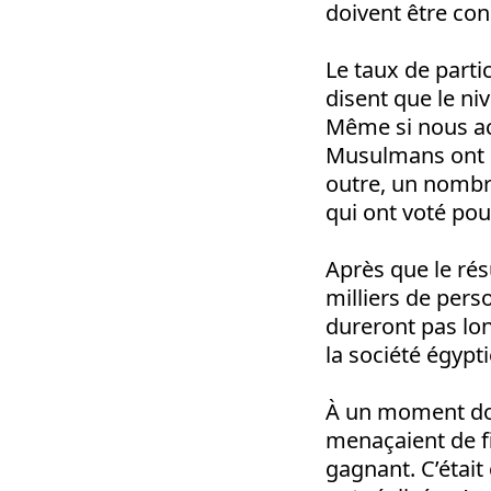
doivent être co
Le taux de parti
disent que le ni
Même si nous acc
Musulmans ont s
outre, un nombr
qui ont voté po
Après que le ré
milliers de pers
dureront pas lon
la société égypt
À un moment donn
menaçaient de fi
gagnant. C’était 