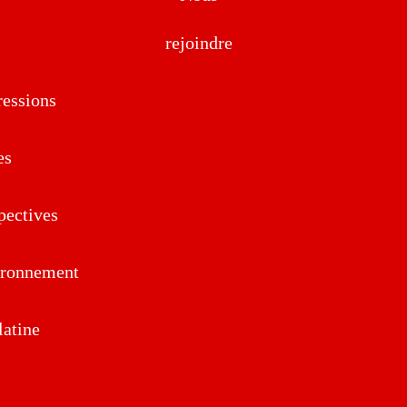
rejoindre
essions
es
pectives
ironnement
atine