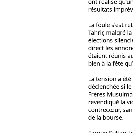
ont réalisé qu’u
résultats imprév
La foule s’est r
Tahrir, malgré l
élections silen
direct les annon
étaient réunis a
bien à la fête qu
La tension a été
déclenchée si le
Frères Musulmans
revendiqué la vi
contrecœur, san
de la bourse.
Farouq Sultan, l