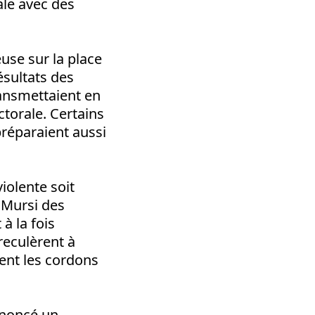
ale avec des
use sur la place
ésultats des
ransmettaient en
torale. Certains
préparaient aussi
iolente soit
 Mursi des
à la fois
reculèrent à
ent les cordons
ononcé un