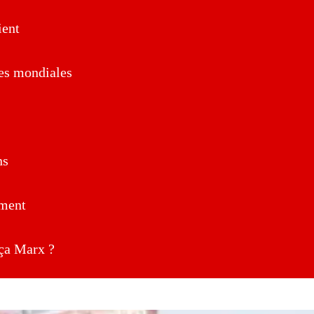
ent
es mondiales
ns
ment
a Marx ?