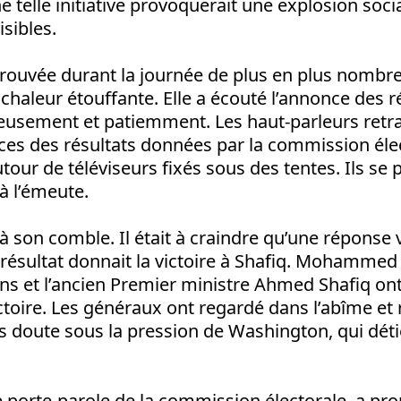
ne telle initiative provoquerait une explosion soci
isibles.
etrouvée durant la journée de plus en plus nombre
a chaleur étouffante. Elle a écouté l’annonce des r
cieusement et patiemment. Les haut-parleurs ret
ces des résultats données par la commission élec
utour de téléviseurs fixés sous des tentes. Ils se 
’à l’émeute.
 à son comble. Il était à craindre qu’une réponse v
 résultat donnait la victoire à Shafiq. Mohammed
 et l’ancien Premier ministre Ahmed Shafiq ont 
ctoire. Les généraux ont regardé dans l’abîme et 
s doute sous la pression de Washington, qui déti
e porte-parole de la commission électorale, a pr