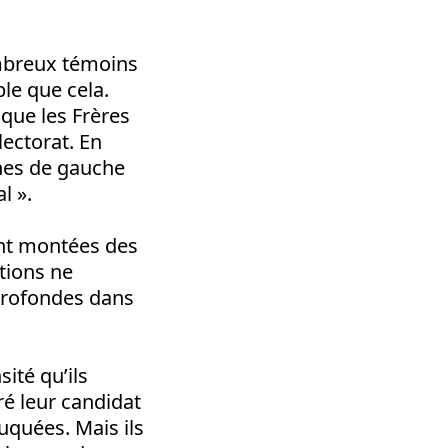
ombreux témoins
ble que cela.
 que les Frères
ectorat. En
nes de gauche
l ».
ont montées des
tions ne
 profondes dans
ité qu’ils
ré leur candidat
ruquées. Mais ils