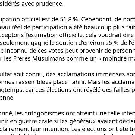
nsidérés avec prudence.
cipation officiel est de 51,8 %. Cependant, de n
veau réel de participation a été beaucoup plus fai
eptons l’estimation officielle, cela voudrait dire
eulement gagné le soutien d’environ 25 % de l’él
e inconnu de ces votes peut provenir de person
ur les Frères Musulmans comme un « moindre ma
sultat soit connu, des acclamations immenses s
onnes rassemblées place Tahrir. Mais les acclama
gtemps, car ces élections ont révélé des failles
ienne.
é, les antagonismes ont atteint une telle intens
nir en guerre civile si les généraux avaient décla
clairement leur intention. Les élections ont été t