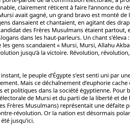
able, clairement réticent à faire l’annonce du rés
Mursi avait gagné, un grand bravo est monté de la
gens dansaient et chantaient, en agitant des dra
candidat des Frères Musulmans étaient partout, e
ogans dans les haut-parleurs. Un chant s’éleva : «
e les gens scandaient « Mursi, Mursi, Allahu Akbar
olution jusqu’à la victoire. Révolution, révolution
instant, le peuple d’Égypte s’est senti uni par un
agement. Mais ce déchaînement d’euphorie cache
es et politiques dans la société égyptienne. Pour
électorale de Mursi et du parti de la liberté et de l
des Frères Musulmans) représentait une défaite p
ontre-révolution. Or la nation est désormais po
 été jusqu’ici.