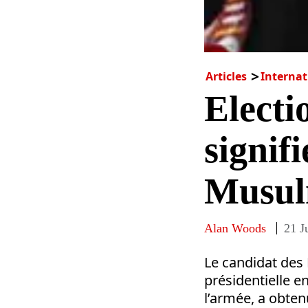
Articles
Internat
Electi
signifi
Musul
Alan Woods
21 J
Le candidat des
présidentielle e
l’armée, a obten