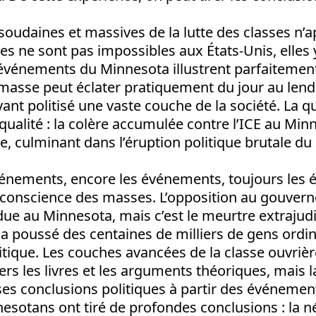
soudaines et massives de la lutte des classes n’
les ne sont pas impossibles aux États-Unis, elle
s événements du Minnesota illustrent parfaitem
sse peut éclater pratiquement du jour au lende
nt politisé une vaste couche de la société. La qu
ualité : la colère accumulée contre l’ICE au Minn
e, culminant dans l’éruption politique brutale du 
événements, encore les événements, toujours les
 conscience des masses.
L’opposition au gouve
due au Minnesota, mais c’est le meurtre extrajud
 poussé des centaines de milliers de gens ordin
litique. Les couches avancées de la classe ouvriè
avers les livres et les arguments théoriques, mais
e ses conclusions politiques à partir des événemen
nesotans ont tiré de profondes conclusions : la n