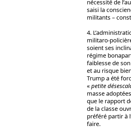
nécessité de l’a
saisi la conscie
militants – cons
4. L’administrat
militaro-policiè
soient ses incli
régime bonapart
faiblesse de so
et au risque bie
Trump a été forc
«
petite désescal
masse adoptées d
que le rapport d
de la classe ouvr
préféré partir à 
faire.