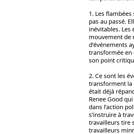
1. Les flambées 
pas au passé.
El
inévitables. Le
mouvement de ma
d’événements aya
transformée en q
son point critiqu
2. Ce sont les 
transforment la
était déjà répan
Renee Good qui a
dans l’action po
s’instruire à tr
travailleurs tir
travailleurs min