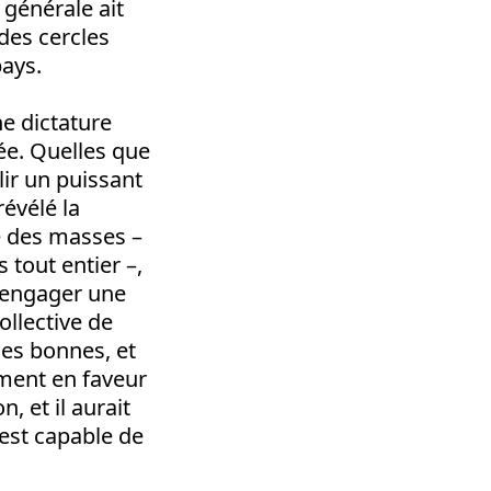
 générale ait
 des cercles
pays.
ne dictature
ée.
Quelles que
lir un puissant
évélé la
e des masses –
 tout entier –,
é engager une
ollective de
les bonnes, et
ement en faveur
, et il aurait
l est capable de