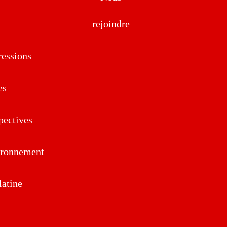
rejoindre
essions
es
pectives
ironnement
atine