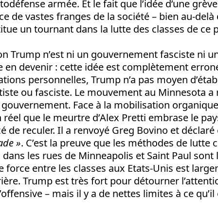
utodéfense armée. Et le fait que l’idée d’une grève
nce de vastes franges de la société – bien au-delà
titue un tournant dans la lutte des classes de ce 
ion Trump n’est ni un gouvernement fasciste ni u
re en devenir : cette idée est complètement erron
nations personnelles, Trump n’a pas moyen d’étab
iste ou fasciste. Le mouvement au Minnesota a r
n gouvernement. Face à la mobilisation organiqu
n réel que le meurtre d’Alex Pretti embrase le pays
é de reculer. Il a renvoyé Greg Bovino et déclar
ade »
. C’est la preuve que les méthodes de lutte c
ans les rues de Minneapolis et Saint Paul sont 
e force entre les classes aux Etats-Unis est larg
ière. Trump est très fort pour détourner l’attention
l’offensive – mais il y a de nettes limites à ce qu’i