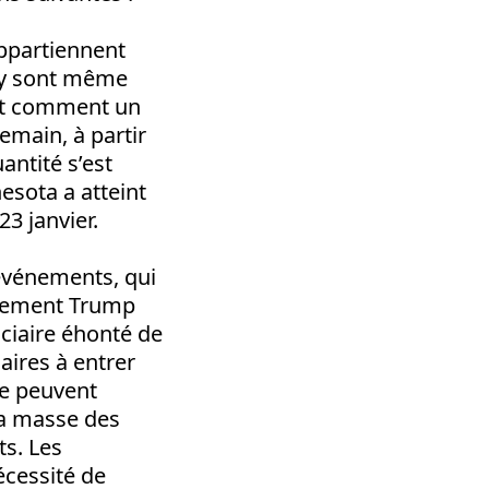
appartiennent
s y sont même
ent comment un
main, à partir
antité s’est
esota a atteint
23 janvier.
 événements, qui
rnement Trump
iciaire éhonté de
aires à entrer
re peuvent
 la masse des
ts. Les
écessité de