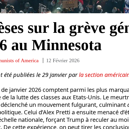
èses sur la grève gé
26 au Minnesota
unists of America
12 Février 2026
t été publiées le 29 janvier par
la section américain
de janvier 2026 comptent parmi les plus marqu
te de la lutte des classes aux Etats-Unis. Le meur
a déclenché un mouvement fulgurant, culminant
olitique. Celui d’Alex Pretti a ensuite menacé d’é
’échelle nationale, forçant Trump à reculer au mo
De cette expérience, on peut tirer les conclusio