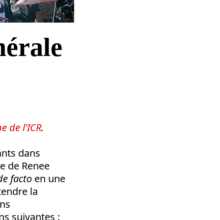
nérale
e de l'ICR
.
ants dans
tre de Renee
de facto
en une
tendre la
ins
ns suivantes :