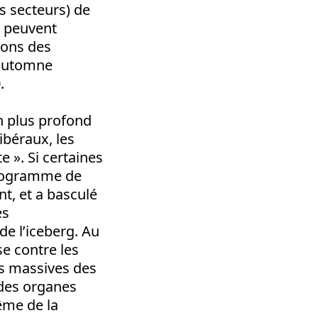
ns secteurs) de
ls peuvent
çons des
l’automne
.
n plus profond
ibéraux, les
 ». Si certaines
 programme de
t, et a basculé
es
e l’iceberg. Au
e contre les
ns massives des
 des organes
ême de la