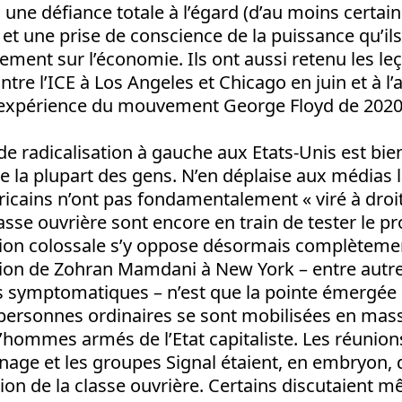
, une défiance totale à l’égard (d’au moins certai
e, et une prise de conscience de la puissance qu’i
vement sur l’économie. Ils ont aussi retenu les le
ntre l’ICE à Los Angeles et Chicago en juin et à 
 l’expérience du mouvement George Floyd de 2020
de radicalisation à gauche aux Etats-Unis est bie
 la plupart des gens.
N’en déplaise aux médias l
ricains n’ont pas fondamentalement « viré à droite
asse ouvrière sont encore en train de tester le
ion colossale s’y oppose désormais complètemen
ction de Zohran Mamdani à New York – entre autr
symptomatiques – n’est que la pointe émergée d
personnes ordinaires se sont mobilisées en mass
hommes armés de l’Etat capitaliste. Les réunio
nage et les groupes Signal étaient, en embryon,
ion de la classe ouvrière. Certains discutaient m