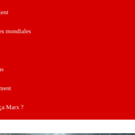
ent
es mondiales
ns
ment
a Marx ?