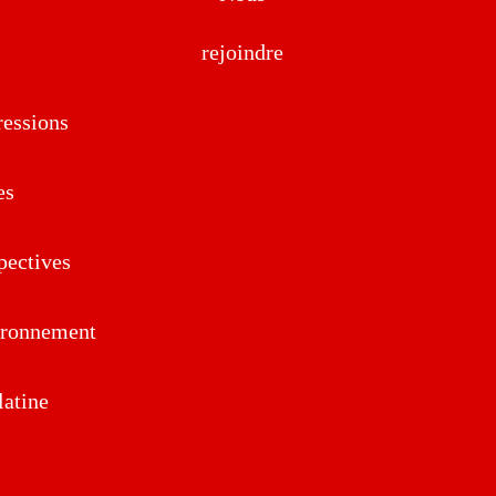
rejoindre
essions
es
pectives
ironnement
atine