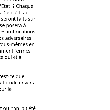
l’Etat ? Chaque
 Ce qu’il faut
 seront faits sur
 se posera à
les imbrications
os adversaires.
r vous-mêmes en
amment fermes
e qui et à
’est-ce que
l’attitude envers
our le
t ou non, ait été