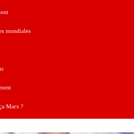
ent
es mondiales
ns
ment
a Marx ?