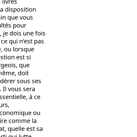
 livres
a disposition
tain que vous
ultés pour
je dois une fois
 ce qui n’est pas
e, ou lorsque
stion est si
rgeois, que
-même, doit
sidérer sous ses
 Il vous sera
ssentielle, à ce
urs,
 économique ou
aire comme la
t, quelle est sa
rti qui lutte