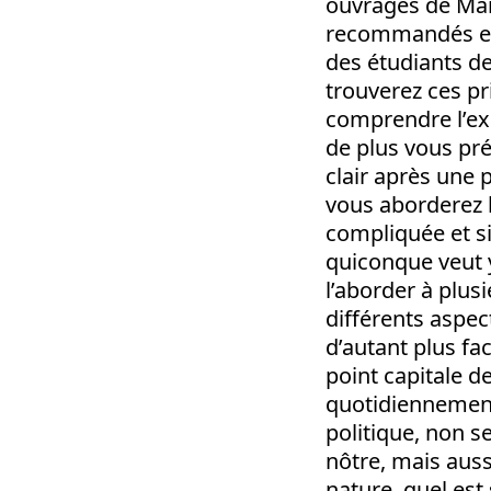
ouvrages de Marx 
recommandés et 
des étudiants de 
trouverez ces pr
comprendre l’exp
de plus vous pré
clair après une 
vous aborderez la
compliquée et si
quiconque veut y
l’aborder à plus
différents aspec
d’autant plus fac
point capitale d
quotidiennement
politique, non 
nôtre, mais auss
nature, quel est 