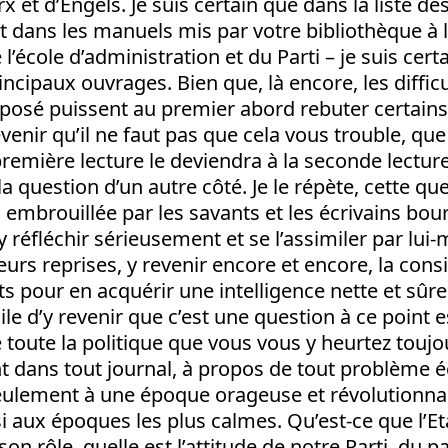
et d’Engels. Je suis certain que dans la liste des
dans les manuels mis par votre bibliothèque à l
l’école d’administration et du Parti – je suis cer
incipaux ouvrages. Bien que, là encore, les diffic
osé puissent au premier abord rebuter certains, 
venir qu’il ne faut pas que cela vous trouble, que
première lecture le deviendra à la seconde lectur
 question d’un autre côté. Je le répète, cette que
 embrouillée par les savants et les écrivains bou
 réfléchir sérieusement et se l’assimiler par lui
ieurs reprises, y revenir encore et encore, la con
ts pour en acquérir une intelligence nette et sûre.
ile d’y revenir que c’est une question à ce point e
e toute la politique que vous vous y heurtez toujo
 dans tout journal, à propos de tout problème
seulement à une époque orageuse et révolutionn
i aux époques les plus calmes. Qu’est-ce que l’Eta
son rôle, quelle est l’attitude de notre Parti, du pa