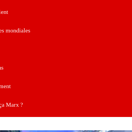
ent
es mondiales
ns
ment
a Marx ?