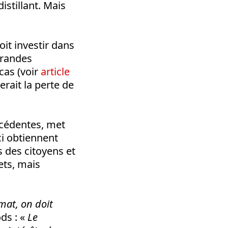
distillant. Mais
oit investir dans
grandes
cas (voir
article
erait la perte de
écédentes, met
ci obtiennent
és des citoyens et
ets, mais
imat, on doit
ds : «
Le