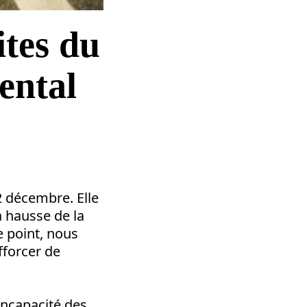
ites du
ental
2 décembre. Elle
a hausse de la
e point, nous
fforcer de
incapacité des