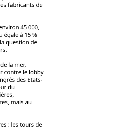
les fabricants de
environ 45 000,
u égale à 15 %
la question de
rs.
de la mer,
r contre le lobby
ongrès des Etats-
eur du
ières,
res, mais au
es : les tours de