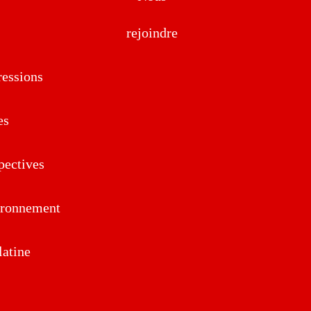
rejoindre
essions
es
pectives
ironnement
atine