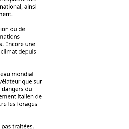
ational, ainsi
ment.
tion ou de
amations
ts. Encore une
 climat depuis
iveau mondial
évélateur que sur
es dangers du
ment italien de
re les forages
pas traitées.