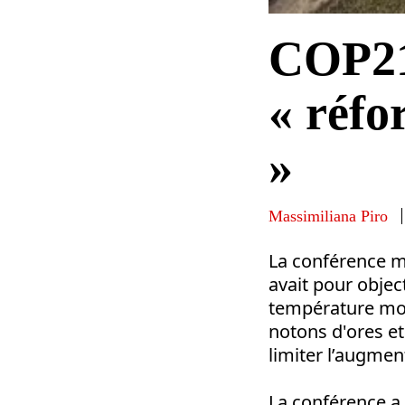
COP21 
« réf
»
Massimiliana Piro
La conférence mo
avait pour objec
température mond
notons d'ores et
limiter l’augmen
La conférence a 