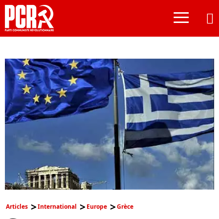
≡
Articles
International
Europe
Grèce