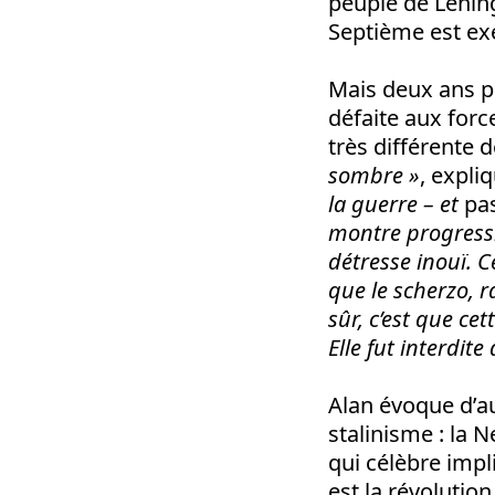
peuple de Lening
Septième est exe
Mais deux ans pl
défaite aux forc
très différente d
sombre »
, expl
la guerre – et
pa
montre progress
détresse inouï. C
que le scherzo, ra
sûr, c’est que ce
Elle fut interdit
Alan évoque d’a
stalinisme : la N
qui célèbre impl
est la révolutio