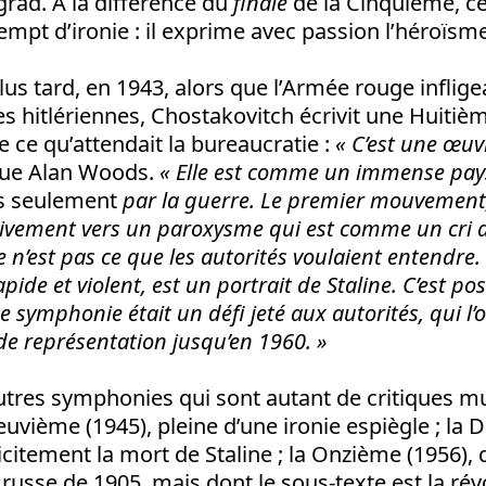
rad. A la différence du
finale
de la Cinquième, cel
mpt d’ironie : il exprime avec passion l’héroïs
us tard, en 1943, alors que l’Armée rouge infligea
es hitlériennes, Chostakovitch écrivit une Huit
e ce qu’attendait la bureaucratie :
«
C’est une œu
ique Alan Woods.
« Elle est comme un immense pay
s seulement
par la guerre.
Le premier mouvement, 
ivement vers un paroxysme qui est comme un cri d
e n’est pas ce que les autorités voulaient entendre.
pide et violent, est un portrait de Staline. C’est pos
tte symphonie était un défi jeté aux autorités, qui l
e de représentation jusqu’en 1960. »
utres symphonies qui sont autant de critiques m
euvième (1945), pleine d’une ironie espiègle ; la 
icitement la mort de Staline ; la Onzième (1956),
n russe de 1905, mais dont le sous-texte est la rév