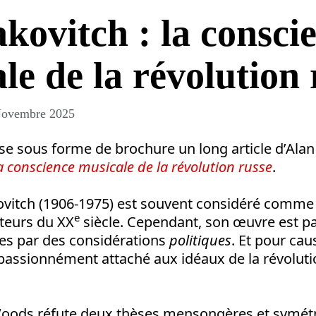
kovitch : la consci
le de la révolution 
Novembre 2025
use sous forme de brochure un long article d’Alan
a conscience musicale de la révolution russe
.
ovitch (1906-1975) est souvent considéré comme 
e
teurs du XX
siècle. Cependant, son œuvre est par
ées par des considérations
politiques
. Et pour caus
 passionnément attaché aux idéaux de la révolut
 Woods réfute deux thèses mensongères et symétri