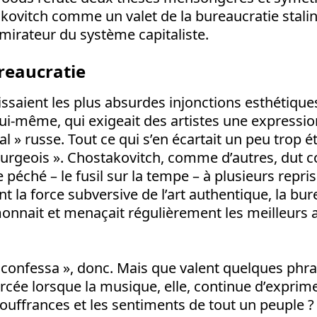
ovitch comme un valet de la bureaucratie stalini
dmirateur du système capitaliste.
ureaucratie
issaient les plus absurdes injonctions esthétique
ui-même, qui exigeait des artistes une expressio
al » russe. Tout ce qui s’en écartait un peu trop é
urgeois ». Chostakovitch, comme d’autres, dut c
péché – le fusil sur la tempe – à plusieurs repris
t la force subversive de l’art authentique, la bur
onnait et menaçait régulièrement les meilleurs a
 confessa », donc. Mais que valent quelques phr
orcée lorsque la musique, elle, continue d’exprime
 souffrances et les sentiments de tout un peuple 