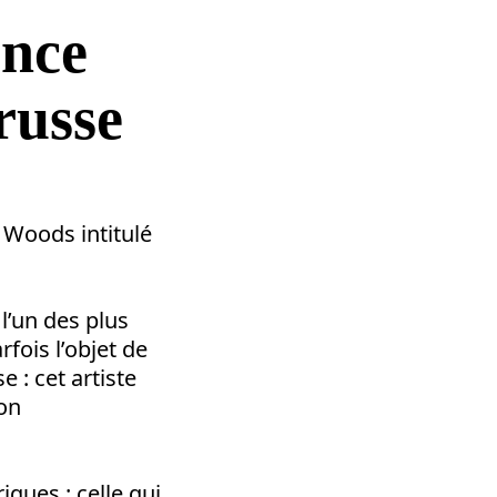
ence
russe
 Woods intitulé
l’un des plus
fois l’objet de
e : cet artiste
ion
ques : celle qui