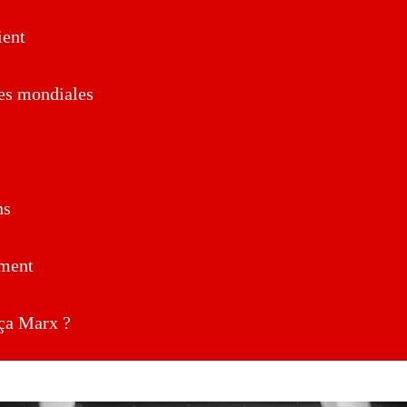
ent
es mondiales
ns
ment
a Marx ?