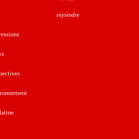
rejoindre
essions
es
pectives
ironnement
atine