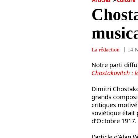
Chosta
musica
La rédaction
14 
Notre parti diff
Chostakovitch : l
Dimitri Chostak
grands composi
critiques motiv
soviétique était
d’Octobre 1917.
L’article d’Alan