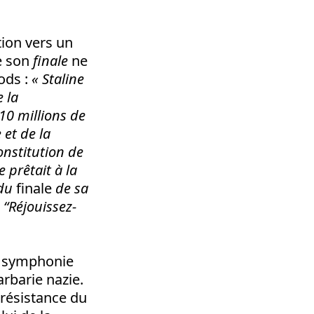
ion vers un
e son
finale
ne
ods :
« Staline
e la
10 millions de
 et de la
onstitution de
 prêtait à la
 du
finale
de sa
:
“
Réjouissez-
e symphonie
arbarie nazie.
 résistance du