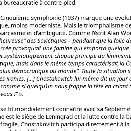
la bureaucratie à contre-pied.
 Cinquième symphonie (1937) marque une évolut
sique, moins moderniste. Mais le triomphalisme d
arcasme et d’ambiguïté. Comme l’écrit Alan Wo
e heureuse” des Soviétiques – pendant que la folie d
 forcée provoquait une famine qui emporta quelque 
lait systématiquement chaque principe du léninisme
tique, mais dans le même temps caractérisait la C
lus démocratique au monde”. Toute la situation se
s ironies. […]
Chostakovitch lui-même dit un jour
 comme si quelqu’un nous frappe la tête en criant 
-vous !
” »
.
se fit mondialement connaître avec sa Septièm
 est le siège de Leningrad et la lutte contre la b
fragile, Chostakovitch participa directement à la