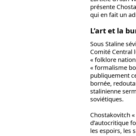
présente Chostak
qui en fait un a
L’art et la b
Sous Staline sév
Comité Central l
« folklore nation
« formalisme bo
publiquement ce 
bornée, redoutan
stalinienne serm
soviétiques.
Chostakovitch «
d’autocritique f
les espoirs, les