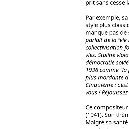
prit sans cesse 
Par exemple, sa
style plus clas
manque pas de s
parlait de la “vi
collectivisation
vies. Staline vio
démocratie sovié
1936 comme “la p
plus mordante de
Cinquième : c’est
vous ! Réjouissez
Ce compositeur 
(1941). Son thème
Malgré sa santé 