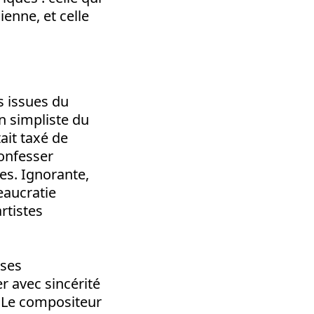
enne, et celle
s issues du
n simpliste du
tait taxé de
onfesser
es. Ignorante,
eaucratie
rtistes
ases
r avec sincérité
? Le compositeur