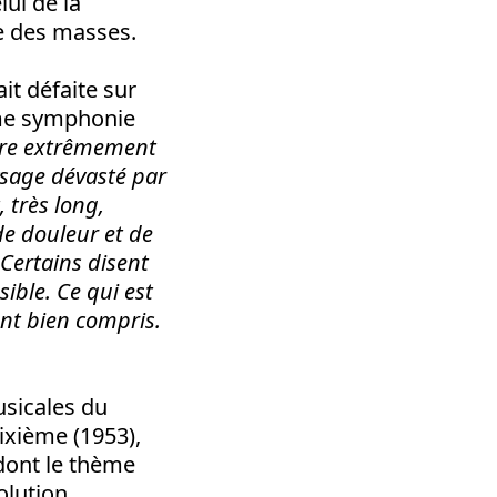
ui de la
me des masses.
it défaite sur
ième symphonie
vre extrêmement
sage dévasté par
très long,
e douleur et de
 Certains disent
sible. Ce qui est
’ont bien compris.
usicales du
Dixième (1953),
 dont le thème
olution