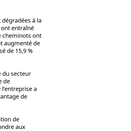
t dégradées à la
 ont entraîné
ze cheminots ont
 ont augmenté de
ssé de 15,9 %
e du secteur
e de
 l’entreprise a
avantage de
ation de
épondre aux