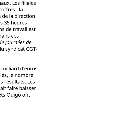
aux. Les filiales
ffres : la
e de la direction
es 35 heures
s de travail est
 dans ces
de journées de
 du syndicat CGT-
 milliard d'euros
riés, le nombre
s résultats. Les
ait faire baisser
lets Ouigo ont