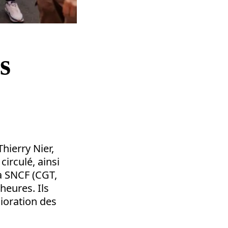
s
hierry Nier,
irculé, ainsi
la SNCF (CGT,
heures. Ils
ioration des