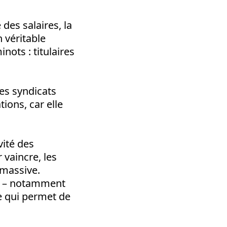
des salaires, la
n véritable
ots : titulaires
es syndicats
tions, car elle
vité des
 vaincre, les
 massive.
x – notamment
ie qui permet de