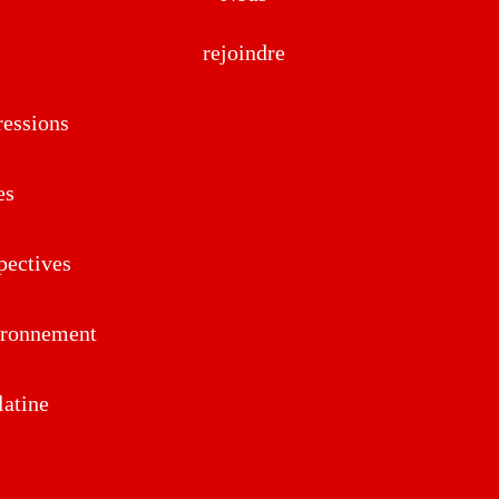
rejoindre
essions
es
pectives
ironnement
atine