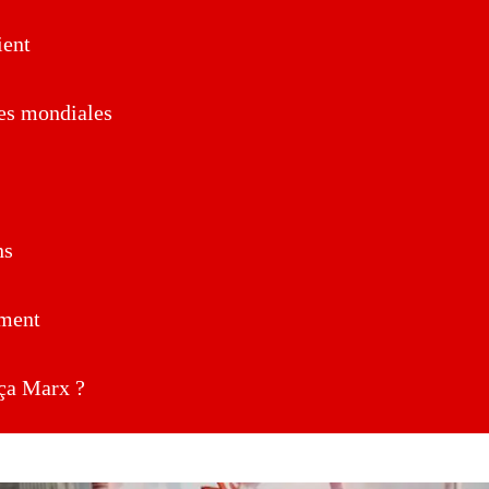
ent
es mondiales
ns
ment
a Marx ?