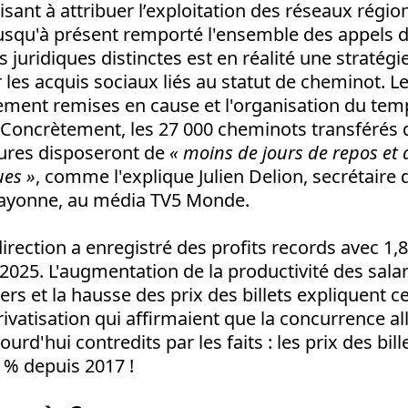
isant à attribuer l’exploitation des réseaux région
usqu'à présent remporté l'ensemble des appels d'o
s juridiques distinctes est en réalité une stratégi
les acquis sociaux liés au statut de cheminot. L
ment remises en cause et l'organisation du temp
». Concrètement, les 27 000 cheminots transférés
tures disposeront de
« moins de jours de repos et 
ues »
, comme l'explique Julien Delion, secrétaire
ayonne, au média TV5 Monde.
direction a enregistré des profits records avec 1,8
2025. L'augmentation de la productivité des sala
ers et la hausse des prix des billets expliquent ce
ivatisation qui affirmaient que la concurrence all
jourd'hui contredits par les faits : les prix des bil
% depuis 2017 !