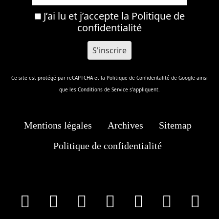
J’ai lu et j’accepte la
Politique de
confidentialité
Ce site est protégé par reCAPTCHA et la
Politique de Confidentalité
de Google ainsi
que les
Conditions de Service
s'appliquent.
Mentions légales
Archives
Sitemap
Politique de confidentialité
facebook
X
Instagram
Youtube
Tik Tok
Wha
T