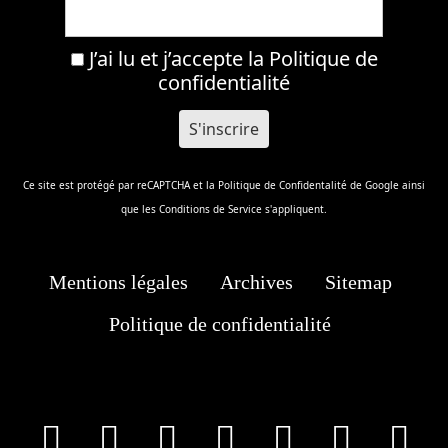
J’ai lu et j’accepte la
Politique de
confidentialité
Ce site est protégé par reCAPTCHA et la
Politique de Confidentalité
de Google ainsi
que les
Conditions de Service
s'appliquent.
Mentions légales
Archives
Sitemap
Politique de confidentialité
facebook
X
Instagram
Youtube
Tik Tok
Wha
T