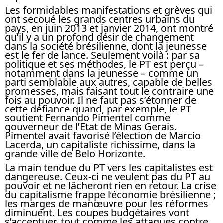
Les formidables manifestations et grèves qui
ont secoué les grands centres urbains du
pays, en juin 2013 et janvier 2014, ont montré
qu’il y a un profond désir de changement
dans la société brésilienne, dont la jeunesse
est le fer de lance. Seulement voilà : par sa
politique et ses méthodes, le PT est perçu –
notamment dans la jeunesse – comme un
parti semblable aux autres, capable de belles
promesses, mais faisant tout le contraire une
fois au pouvoir. Il ne faut pas s’étonner de
cette défiance quand, par exemple, le PT
soutient Fernando Pimentel comme
gouverneur de l’Etat de Minas Gerais.
Pimentel avait favorisé l’élection de Marcio
Lacerda, un capitaliste richissime, dans la
grande ville de Belo Horizonte.
La main tendue du PT vers les capitalistes est
dangereuse. Ceux-ci ne veulent pas du PT au
pouvoir et ne lâcheront rien en retour. La crise
du capitalisme frappe l’économie brésilienne ;
les marges de manœuvre pour les réformes
diminuent. Les coupes budgétaires vont
s’accentuer, tout comme les attaques contre