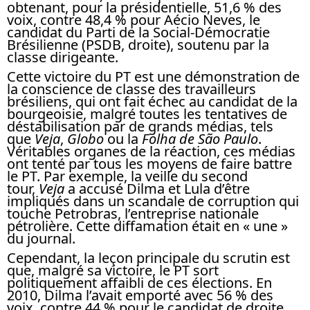
obtenant, pour la présidentielle, 51,6 % des
voix, contre 48,4 % pour Aécio Neves, le
candidat du Parti de la Social-Démocratie
Brésilienne (PSDB, droite), soutenu par la
classe dirigeante.
Cette victoire du PT est une démonstration de
la conscience de classe des travailleurs
brésiliens, qui ont fait échec au candidat de la
bourgeoisie, malgré toutes les tentatives de
déstabilisation par de grands médias, tels
que
Veja
,
Globo
ou la
Folha de São Paulo
.
Véritables organes de la réaction, ces médias
ont tenté par tous les moyens de faire battre
le PT. Par exemple, la veille du second
tour,
Veja
a accusé Dilma et Lula d’être
impliqués dans un scandale de corruption qui
touche Petrobras, l’entreprise nationale
pétrolière. Cette diffamation était en « une »
du journal.
Cependant, la leçon principale du scrutin est
que, malgré sa victoire, le PT sort
politiquement affaibli de ces élections. En
2010, Dilma l’avait emporté avec 56 % des
voix, contre 44 % pour le candidat de droite