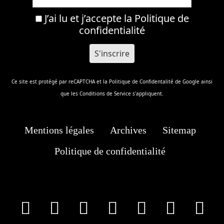
J’ai lu et j’accepte la
Politique de
confidentialité
Ce site est protégé par reCAPTCHA et la
Politique de Confidentalité
de Google ainsi
que les
Conditions de Service
s'appliquent.
Mentions légales
Archives
Sitemap
Politique de confidentialité
facebook
X
Instagram
Youtube
Tik Tok
Wha
T