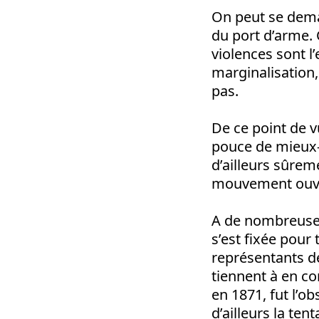
On peut se deman
du port d’arme. 
violences sont l’
marginalisation,
pas.
De ce point de v
pouce de mieux-ê
d’ailleurs sûreme
mouvement ouvri
A de nombreuses
s’est fixée pou
représentants de 
tiennent à en c
en 1871, fut l’o
d’ailleurs la te