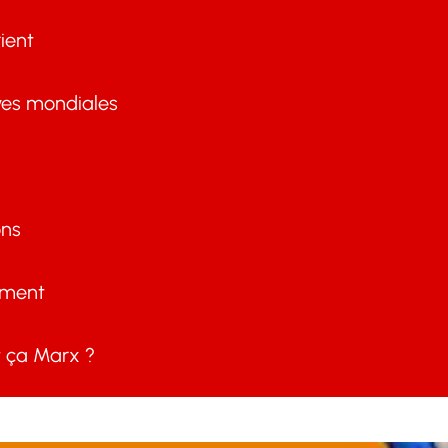
ient
ves mondiales
ons
ement
ça Marx ?