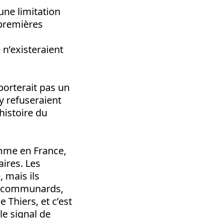
une limitation
 premières
 n’existeraient
porterait pas un
’y refuseraient
’histoire du
omme en France,
ires. Les
, mais ils
es communards,
 Thiers, et c’est
le signal de