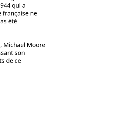
1944 qui a
te française ne
pas été
e, Michael Moore
assant son
ts de ce
dly