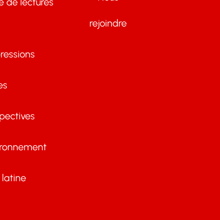
te de lectures
rejoindre
ressions
es
pectives
ironnement
latine