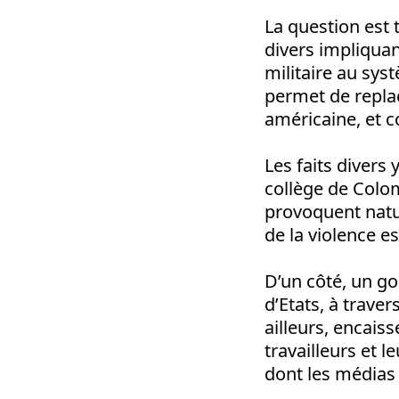
La question est 
divers impliquan
militaire au syst
permet de replac
américaine, et c
Les faits divers
collège de Colo
provoquent natu
de la violence es
D’un côté, un g
d’Etats, à trave
ailleurs, encais
travailleurs et l
dont les médias