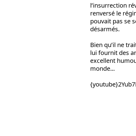
l’insurrection r
renversé le régim
pouvait pas se s
désarmés.
Bien qu’il ne t
lui fournit des 
excellent humou
monde...
{youtube}2Yub7