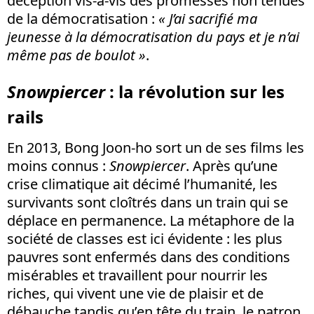
déception vis-à-vis des promesses non tenues
de la démocratisation :
« J’ai sacrifié ma
jeunesse à la démocratisation du pays et je n’ai
même pas de boulot »
.
Snowpiercer
: la révolution sur les
rails
En 2013, Bong Joon-ho sort un de ses films les
moins connus :
Snowpiercer
. Après qu’une
crise climatique ait décimé l’humanité, les
survivants sont cloîtrés dans un train qui se
déplace en permanence. La métaphore de la
société de classes est ici évidente : les plus
pauvres sont enfermés dans des conditions
misérables et travaillent pour nourrir les
riches, qui vivent une vie de plaisir et de
débauche tandis qu’en tête du train, le patron