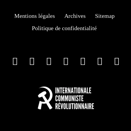
Mentions légales
Archives
Sitemap
Politique de confidentialité
facebook
X
Instagram
Youtube
Tik Tok
Wha
T