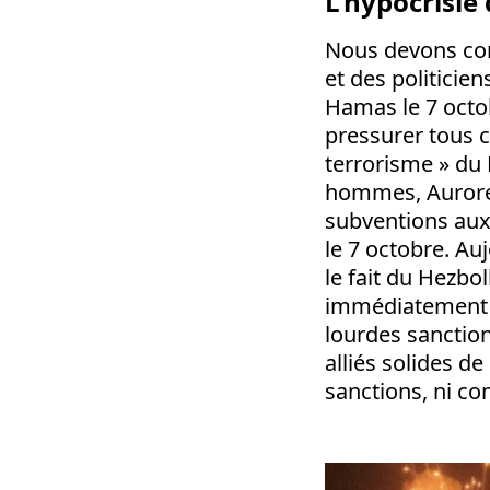
L’hypocrisie
Nous devons com
et des politicie
Hamas le 7 octob
pressurer tous 
terrorisme » du 
hommes, Aurore 
subventions au
le 7 octobre. Auj
le fait du Hezbo
immédiatement c
lourdes sanction
alliés solides d
sanctions, ni co