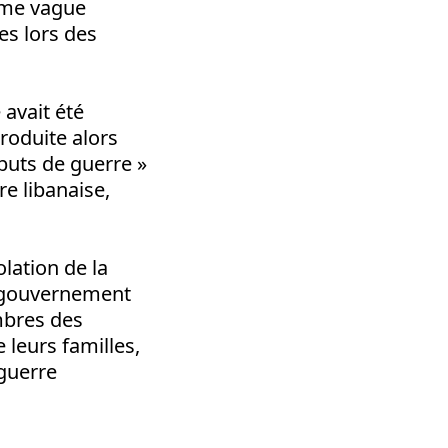
ème vague
es lors des
 avait été
produite alors
buts de guerre »
re libanaise,
lation de la
au gouvernement
embres des
 leurs familles,
guerre