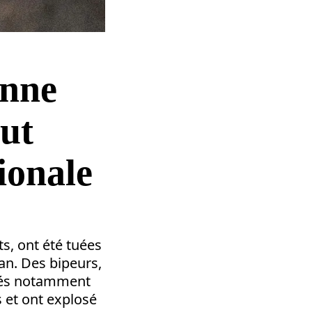
enne
ut
ionale
s, ont été tuées
ban. Des bipeurs,
isés notamment
 et ont explosé