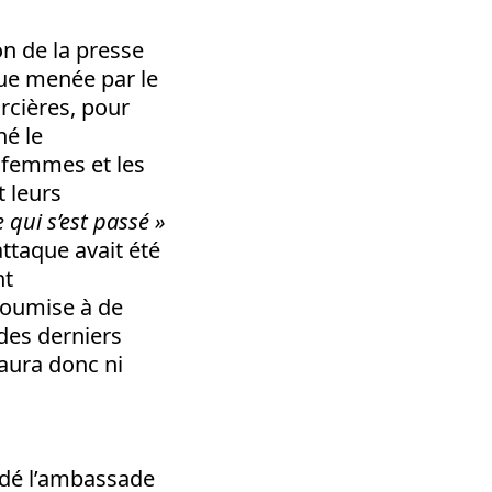
n de la presse
aque menée par le
rcières, pour
é le
s femmes et les
 leurs
 qui s’est passé »
attaque avait été
nt
soumise à de
 des derniers
 aura donc ni
rdé l’ambassade