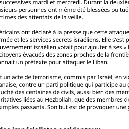
successives mardi et mercredi. Durant la deuxi
lusieurs personnes ont même été blessées ou tué
ctimes des attentats de la veille.
éricains ont déclaré à la presse que cette attaque
ée et les services secrets israéliens. Elle s’est 
vernement israélien votait pour ajouter à ses « 
 citoyens évacués des zones proches de la frontiè
donnait un prétexte pour attaquer le Liban.
t un acte de terrorisme, commis par Israël, en vio
anaise, contre un parti politique qui participe 
 touché des centaines de civils, aussi bien des m
ritatives liées au Hezbollah, que des membres de
simples passants. Son but est de provoquer une 