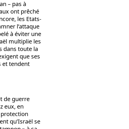
Iran – pas à
taux ont prêché
ncore, les Etats-
amner l’attaque
elé à éviter une
aël multiplie les
 dans toute la
exigent que ses
s et tendent
et de guerre
ez eux, en
 protection
ent qu’Israël se
e tampon » à sa