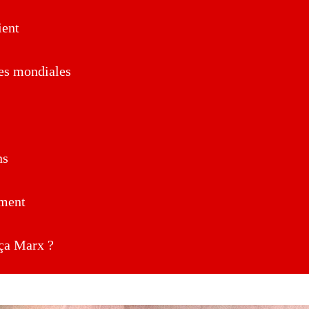
ent
es mondiales
ns
ment
a Marx ?