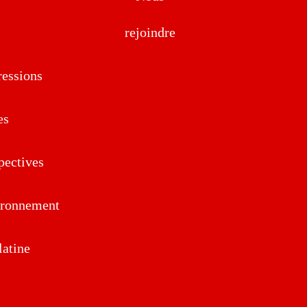
rejoindre
essions
es
pectives
ironnement
atine