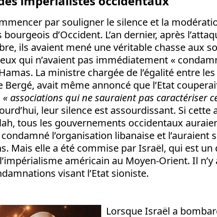
 des impérialistes occidentaux
mencer par souligner le silence et la modératio
ns bourgeois d’Occident. L’an dernier, après l’att
re, ils avaient mené une véritable chasse aux so
ceux qui n’avaient pas immédiatement « condamn
Hamas. La ministre chargée de l’égalité entre le
Bergé, avait même annoncé que l’Etat couperait
x
«
associations qui ne sauraient pas caractériser ce
ourd’hui, leur silence est assourdissant. Si cette 
llah, tous les gouvernements occidentaux auraie
ondamné l’organisation libanaise et l’auraient 
s. Mais elle a été commise par Israël, qui est un
e l’impérialisme américain au Moyen-Orient. Il n’y
ndamnations visant l’Etat sioniste.
Lorsque Israël a bomba