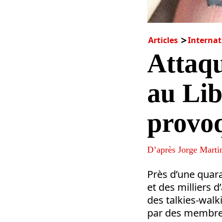
Articles
Internat
Attaqu
au Lib
provoq
D’après Jorge Marti
Près d’une quar
et des milliers 
des talkies-wal
par des membres