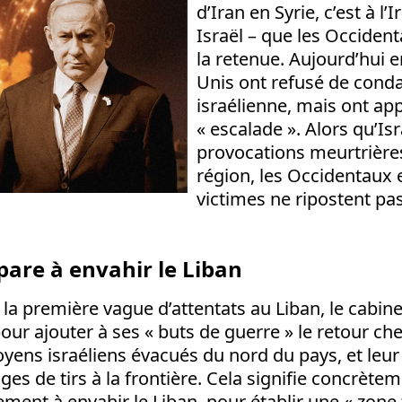
d’Iran en Syrie, c’est à l’
Israël – que les Occiden
la retenue. Aujourd’hui e
Unis ont refusé de cond
israélienne, mais ont app
« escalade ». Alors qu’Isr
provocations meurtrières
région, les Occidentaux 
victimes ne ripostent pa
épare à envahir le Liban
e la première vague d’attentats au Liban, le cabin
pour ajouter à ses « buts de guerre » le retour ch
toyens israéliens évacués du nord du pays, et leur
ges de tirs à la frontière. Cela signifie concrètem
lement à envahir le Liban, pour établir une « zon