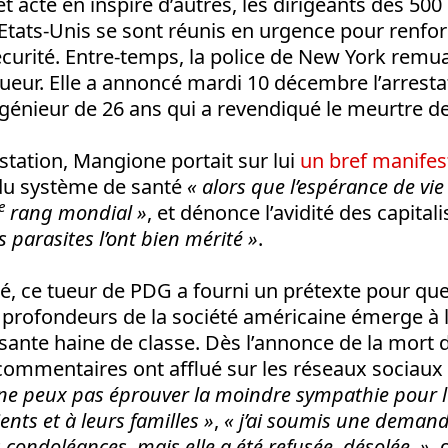
t acte en inspire d’autres, les dirigeants des 50
Etats-Unis se sont réunis en urgence pour renfor
curité. Entre-temps, la police de New York remuait
tueur. Elle a annoncé mardi 10 décembre l’arresta
génieur de 26 ans qui a revendiqué le meurtre 
station, Mangione portait sur lui
un bref manifes
 du système de santé
« alors que l’espérance de vi
e
rang mondial »
, et dénonce l’avidité des capital
s parasites l’ont bien mérité »
.
lé, ce tueur de PDG a fourni un prétexte pour que
 profondeurs de la société américaine émerge à l
ssante haine de classe. Dès l’annonce de la mor
commentaires ont afflué sur les réseaux sociaux
je ne peux pas éprouver la moindre sympathie pour 
nts et à leurs familles »
,
« j’ai soumis une demand
condoléances, mais elle a été refusée, désolée. »
,