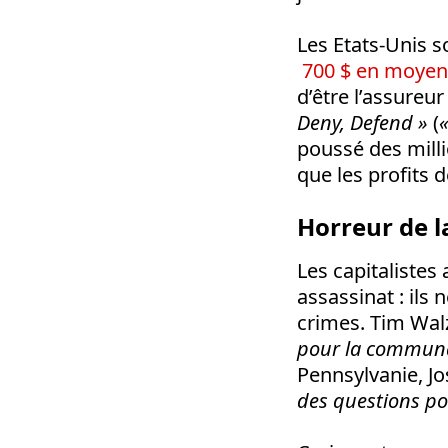
Les Etats-Unis s
700 $ en moyen
d’être l’assureu
Deny, Defend »
(
«
poussé des milli
que les profits d
Horreur de l
Les capitalistes
assassinat : ils
crimes. Tim Walz
pour la communau
Pennsylvanie, Jo
des questions po