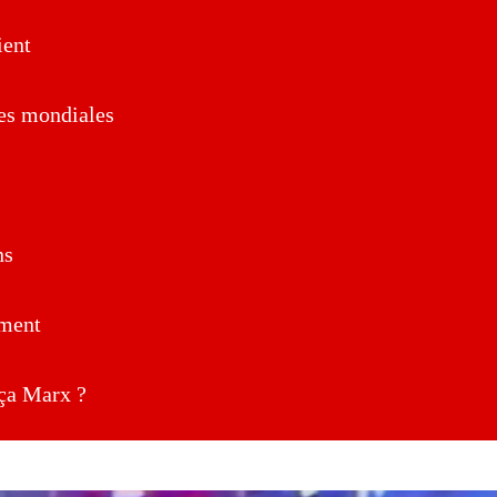
ent
es mondiales
ns
ment
a Marx ?