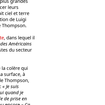
0 plus grandes
cer leurs
 ciel et terre
tion de Luigi
de Thompson.
te
, dans lequel il
e des Américains
istes du secteur
 la colère qui
a surface, à
t de Thompson,
 :
« Je suis
lui quand je
e de prise en
 ou encore
« Ça