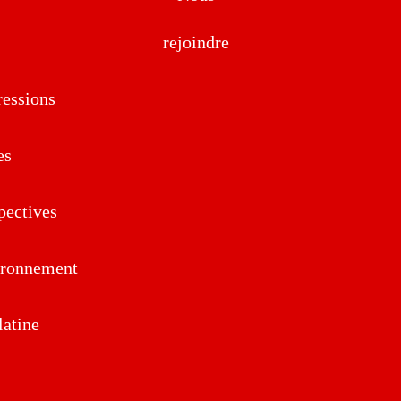
rejoindre
essions
es
pectives
ironnement
atine