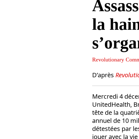
Assass
la hai
s’orga
Revolutionary Comm
D’après
Revolut
Mercredi 4 déce
UnitedHealth, B
tête de la quatr
annuel de 10 mil
détestées par le
jouer avec la vie