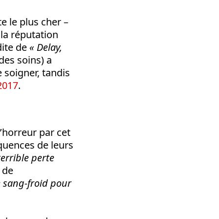
e le plus cher –
la réputation
dite de
« Delay,
des soins) a
 soigner, tandis
2017
.
d’horreur par cet
équences de leurs
errible perte
 de
 sang-froid pour