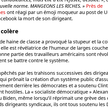
nouvelle norme. MANGEONS LES RICHES. »
Près de
nes
ont réagi par un émoji moqueur au post de U
cebook la mort de son dirigeant.
 colère
de haine de classe a provoqué la stupeur et la col
 elle est révélatrice de l’humeur de larges couche
onne partie des travailleurs américains sont révol
lent se battre contre le système.
mpêchés par les trahisons successives des dirige
qui prônait la création d’un système public d’as
lement derrière les démocrates et a soutenu Clin
ont hostiles. La « socialiste démocratique » Alexa
u Biden, même lorsqu’il réprimait une grève des
s dirigeants syndicaux, ils ont tous soutenu le