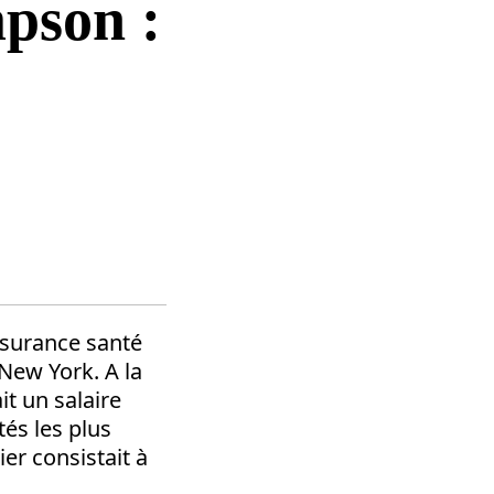
pson :
ssurance santé
New York. A la
t un salaire
tés les plus
er consistait à