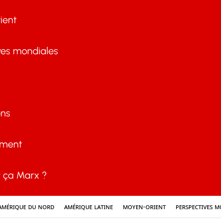
ient
ves mondiales
ons
ement
ça Marx ?
Amérique du nord
Amérique latine
Moyen-Orient
Perspectives m