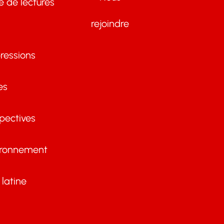
te de lectures
rejoindre
ressions
es
pectives
ironnement
latine