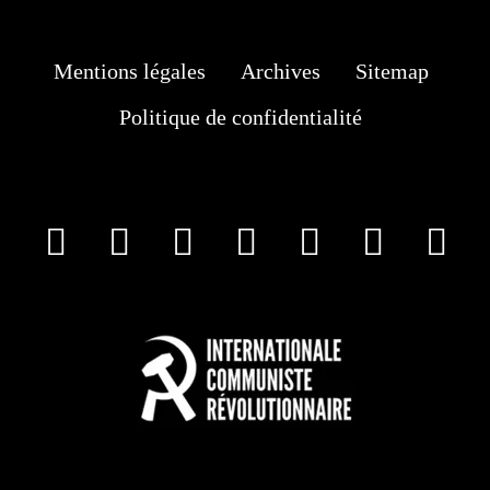
Mentions légales
Archives
Sitemap
Politique de confidentialité
facebook
X
Instagram
Youtube
Tik Tok
Wha
T