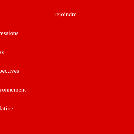
rejoindre
essions
es
pectives
ironnement
atine