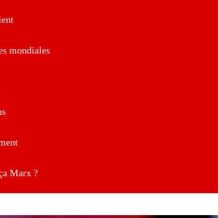
ent
es mondiales
ns
ment
a Marx ?