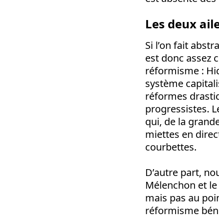
Les deux ail
Si l’on fait abs
est donc assez c
réformisme : Hid
système capitali
réformes drastiq
progressistes. L
qui, de la grand
miettes en direc
courbettes.
D’autre part, no
Mélenchon et le 
mais pas au poin
réformisme bénéf