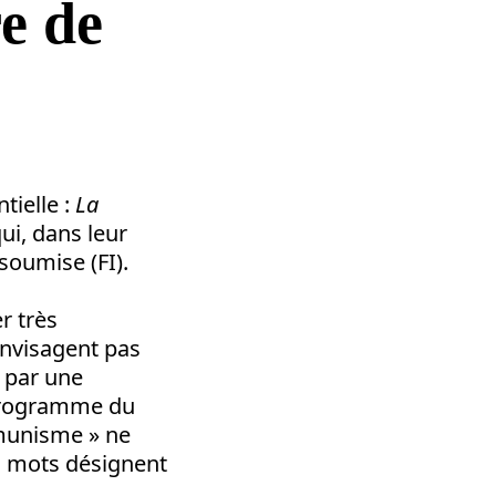
e de
tielle :
La
i, dans leur
oumise (FI).
r très
envisagent pas
e par une
 programme du
mmunisme » ne
es mots désignent