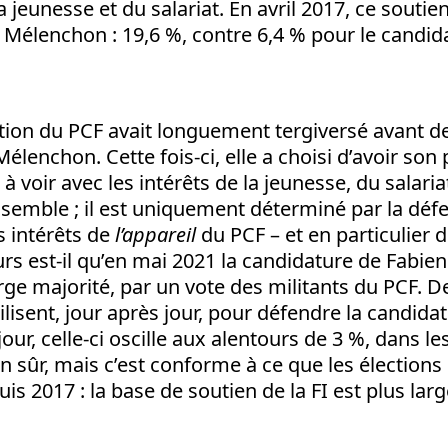
a jeunesse et du salariat. En avril 2017, ce soutie
 Mélenchon : 19,6 %, contre 6,4 % pour le candid
ction du PCF avait longuement tergiversé avant de
élenchon. Cette fois-ci, elle a choisi d’avoir son
n à voir avec les intérêts de la jeunesse, du salar
semble ; il est uniquement déterminé par la déf
s intérêts de
l’appareil
du PCF – et en particulier 
urs est-il qu’en mai 2021 la candidature de Fabien
arge majorité, par un vote des militants du PCF. D
lisent, jour après jour, pour défendre la candida
jour, celle-ci oscille aux alentours de 3 %, dans l
en sûr, mais c’est conforme à ce que les élections
is 2017 : la base de soutien de la FI est plus lar