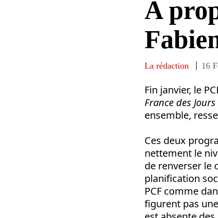
A prop
Fabie
La rédaction
16 F
Fin janvier, le 
France des Jours
ensemble, resse
Ces deux prog
nettement le niv
de renverser le 
planification s
PCF comme dans 
figurent pas une
est absente de