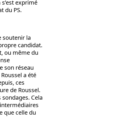
n s’est exprimé
at du PS.
 soutenir la
 propre candidat.
iat, ou même du
ense
de son réseau
 Roussel a été
epuis, ces
ture de Roussel.
es sondages. Cela
 intermédiaires
ge que celle du