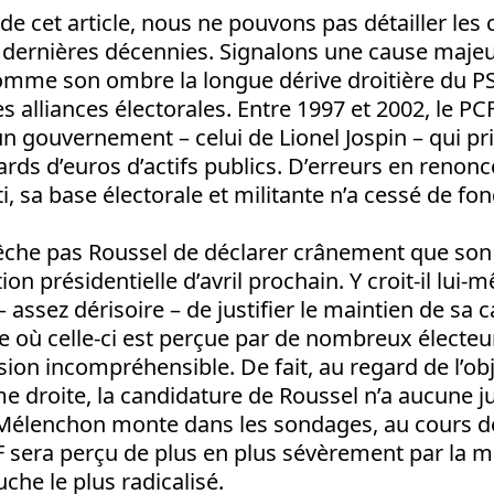
 de cet article, nous ne pouvons pas détailler les
 dernières décennies. Signalons une cause majeur
omme son ombre la longue dérive droitière du PS
les alliances électorales. Entre 1997 et 2002, le 
n gouvernement – celui de Lionel Jospin – qui pri
iards d’euros d’actifs publics. D’erreurs en renon
i, sa base électorale et militante n’a cessé de fon
êche pas Roussel de déclarer crânement que son o
ion présidentielle d’avril prochain. Y croit-il lui-
 assez dérisoire – de justifier le maintien de sa 
e où celle-ci est perçue par de nombreux électe
on incompréhensible. De fait, au regard de l’obje
me droite, la candidature de Roussel n’a aucune jus
Mélenchon monte dans les sondages, au cours d
F sera perçu de plus en plus sévèrement par la 
uche le plus radicalisé.