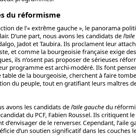
es du réformisme
traction de l’« extrême gauche », le panorama polit
lair. D’une part, nous avons les candidats de
l’ail
algo, Jadot et Taubira. Ils proclament leur atta
ste, et comme la bourgeoisie française exige des
ues, ils n’osent pas proposer de sérieuses réfo
eur programme est archi-modéré. Ils font penser
e table de la bourgeoisie, cherchent à faire tomb
tion du peuple, tout en gratifiant leurs maîtres d
us avons les candidats de
l’aile gauche
du réformi
candidat du PCF, Fabien Roussel. Ils critiquent le
t d’envisager de le renverser. Cependant, l’aile 
icie d’un soutien significatif dans les couches l