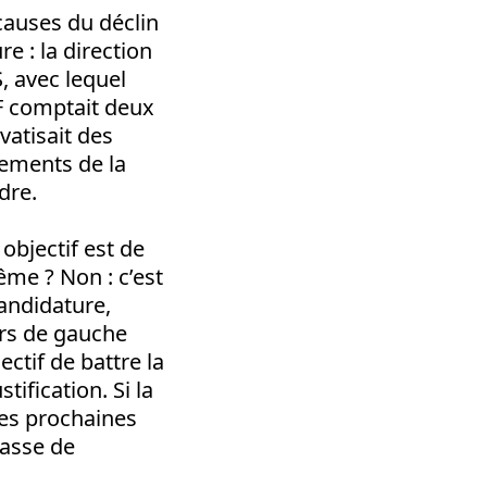
 causes du déclin
e : la direction
, avec lequel
PCF comptait deux
vatisait des
cements de la
dre.
bjectif est de
même ? Non : c’est
candidature,
urs de gauche
ctif de battre la
tification. Si la
es prochaines
masse de