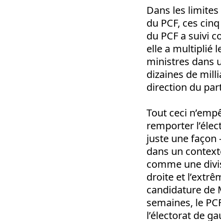
Dans les limites
du PCF, ces cinq
du PCF a suivi c
elle a multiplié 
ministres dans u
dizaines de mill
direction du part
Tout ceci n’emp
remporter l’élect
juste une façon –
dans un context
comme une divisi
droite et l’extrê
candidature de 
semaines, le PC
l’électorat de ga