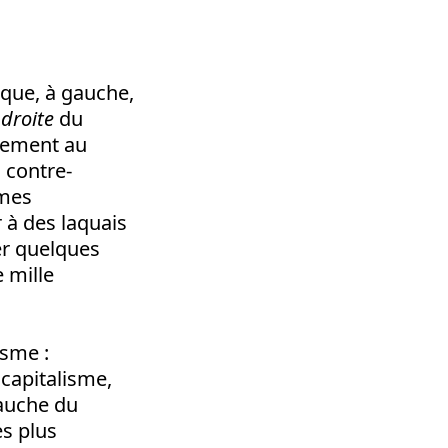
ique, à gauche,
e droite
du
chement au
 contre-
rmes
 à des laquais
er quelques
e mille
sme :
 capitalisme,
gauche du
es plus