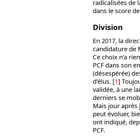
radicalisées de l
dans le score de
Division
En 2017, la dire
candidature de M
Ce choix n’a rie
PCF dans son en
(désespérée) de
d’élus. [
1
] Toujo
validée, à une l
derniers se mobi
Mais jour après 
peut évoluer, bi
ont indiqué, depu
PCF.