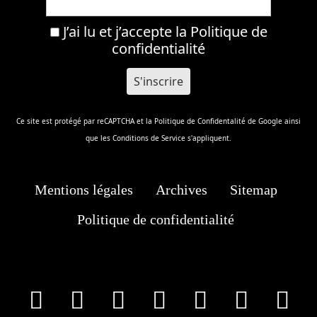
J’ai lu et j’accepte la
Politique de
confidentialité
Ce site est protégé par reCAPTCHA et la
Politique de Confidentalité
de Google ainsi
que les
Conditions de Service
s'appliquent.
Mentions légales
Archives
Sitemap
Politique de confidentialité
facebook
X
Instagram
Youtube
Tik Tok
Wha
T