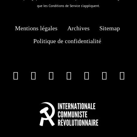
que les
Conditions de Service
s'appliquent.
Mentions légales
Archives
Sitemap
Politique de confidentialité
facebook
X
Instagram
Youtube
Tik Tok
Wha
T