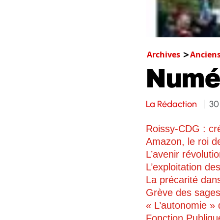
Archives
Ancien
Numé
La Rédaction
30
Roissy-CDG : cr
Amazon, le roi de
L’avenir révoluti
L’exploitation de
La précarité dans
Grève des sage
« L’autonomie » 
Fonction Publiqu