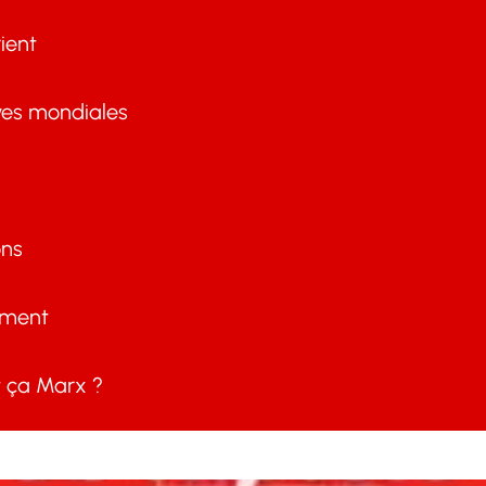
ient
ves mondiales
ons
ement
ça Marx ?