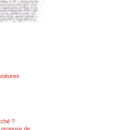
oitures
rché ?
… propose de