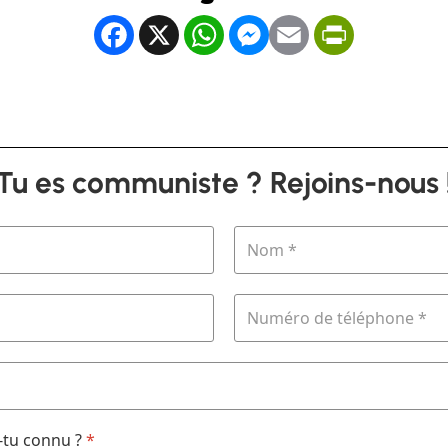
Facebook
X
WhatsApp
Messenger
Email
PrintFrien
Tu es communiste ? Rejoins-nous 
tu connu ?
*