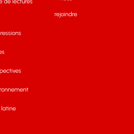
te de lectures
rejoindre
ressions
es
pectives
ironnement
latine