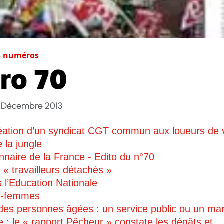
s numéros
ro 70
 Décembre 2013
éation d’un syndicat CGT commun aux loueurs de v
 la jungle
onnaire de la France - Edito du n°70
s « travailleurs détachés »
 l’Education Nationale
s-femmes
des personnes âgées : un service public ou un ma
e : le « rapport Pêcheur » constate les dégâts et