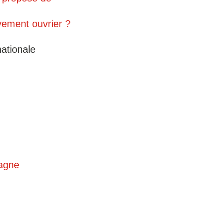
vement ouvrier ?
ationale
tagne