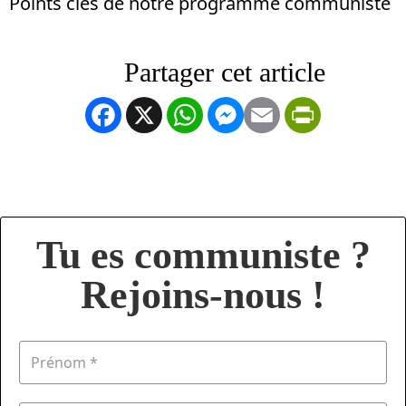
Points clés de notre programme communiste
Facebook
X
WhatsApp
Messenger
Email
PrintFrien
Tu es communiste ?
Rejoins-nous !