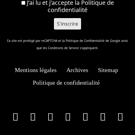
J’ai lu et j’accepte la
Politique de
confidentialité
Ce site est protégé par reCAPTCHA et la
Politique de Confidentalité
de Google ainsi
que les
Conditions de Service
s'appliquent.
Mentions légales
Archives
Sitemap
Politique de confidentialité
facebook
X
Instagram
Youtube
Tik Tok
Wha
T